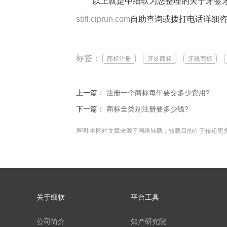
以上就是中细软为您整理的关于牙签牙线
sbfl.ciprun.com
自助查询或拨打电话详细咨询40
标签：
商标注册
牙签商标
牙线商标
上一篇：
注册一个商标每年要交多少费用?
下一篇：
商标全类别注册要多少钱?
声明:本网站文章来源于网络转载，转载目的在于传递更
关于细软
平台工具
公司简介
知产研究院